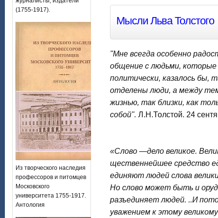
журналисты, издатели
(1755-1917).
Мысли Льва Толстого
"Мне всегда особенно радос
общение с людьми, которые 
политически, казалось бы, 
отделены люди, а между тем
жизнью, так близки, как то
собой".
Л.Н.Толстой. 24 сентя
«Слово —дело великое. Вели
щественнейшее средство еди
Из творческого наследия
единяют людей слова велики
профессоров и питомцев
Московского
Но слово может быть и оруди
университета 1755-1917.
разъединяет людей. ..И пото
Антология
уважением к этому великому 