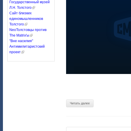
Государственный музей
Л.Н. Толстого
Сайт близких
единомышленников
Толстого
NeoТолстовцы против
The Matrix'ы
"Вне насилия"
Антимилитаристский
проект
Читать далее