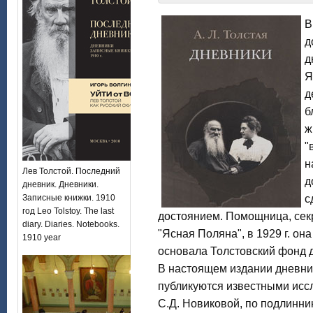
В
д
д
Я
д
б
ж
"
н
Лев Толстой. Последний
д
дневник. Дневники.
Записные книжки. 1910
с
год Leo Tolstoy. The last
достоянием. Помощница, секр
diary. Diaries. Notebooks.
"Ясная Поляна", в 1929 г. он
1910 year
основала Толстовский фонд 
В настоящем издании дневни
публикуются известными исс
С.Д. Новиковой, по подлинни