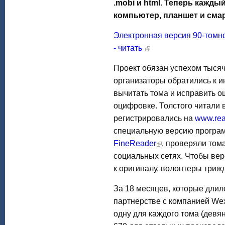
.mobi и html.
Теперь каждый
компьютер, планшет и сма
Электронная версия 90-томно
- читать
Проект обязан успехом тысяч
организаторы обратились к и
вычитать тома и исправить о
оцифровке. Толстого читали в
регистрировались на
www.read
специальную версию програм
FineReader
, проверяли том
социальных сетях. Чтобы ве
к оригиналу, волонтеры триж
За 18 месяцев, которые длил
партнерстве с компанией Wex
одну для каждого тома (девян