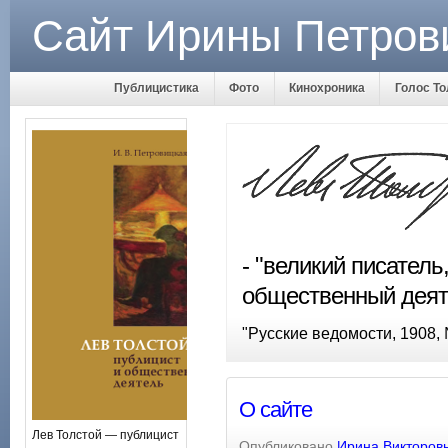
Сайт Ирины Петров
Публицистика
Фото
Кинохроника
Голос То
- "великий писатель
общественный деят
"Русские ведомости, 1908,
О сайте
Лев Толстой — публицист
Опубликовано
Ирина Викторов