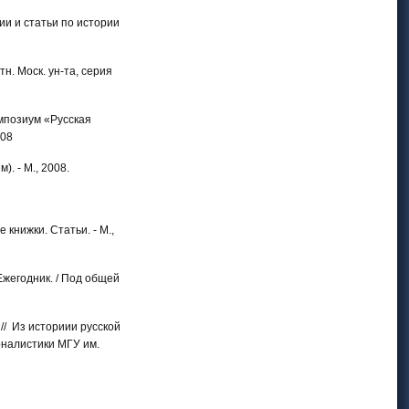
ции и статьи по истории
тн. Моск. ун-та, серия
импозиум «Русская
008
). - М., 2008.
е книжки. Статьи. - М.,
Ежегодник. / Под общей
. // Из историии русской
рналистики МГУ им.