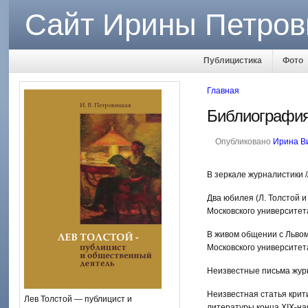
Сайт Ирины Петров
Публицистика
Фото
Главная
Библиография
Опубликовано
Ирина В
В зеркале журналистики 
Два юбилея (Л. Толстой и 
Московского университета
В живом общении с Львом 
Московского университет
Неизвестные письма журна
Неизвестная статья крити
Лев Толстой — публицист и
литературы конца XIX-нач