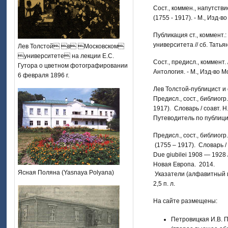
Сост., коммен., напутст
(1755 - 1917). - М., Изд-во 
Публикация ст., коммент.
университета // сб. Татья
Лев Толстой в Московском
университете на лекции Е.С.
Сост., предисл., коммент
Гутора о цветном фотографировании
Антология. - М., Изд-во Мо
6 февраля 1896 г.
Лев Толстой-публицист и о
Предисл., сост., библиог
1917). Словарь / соавт. Н.
Путеводитель по публицист
Предисл., сост., библиог
(1755 – 1917). Словарь / с
Due giubilei 1908 — 1928 //
Новая Европа. 2014.
Ясная Поляна (Yasnaya Polyana)
Указатели (алфавитный и 
2,5 п. л.
На сайте размещены:
Петровицкая И.В. П