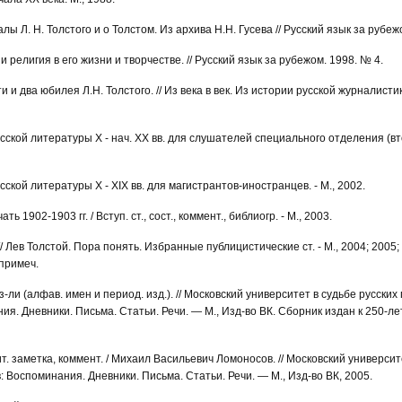
ы Л. Н. Толстого и о Толстом. Из архива Н.Н. Гусева // Русский язык за рубеж
 религия в его жизни и творчестве. // Русский язык за рубежом. 1998. № 4.
и два юбилея Л.Н. Толстого. // Из века в век. Из истории русской журналистики
сской литературы Х - нач. ХХ вв. для слушателей специального отделения (
ской литературы Х - ХIХ вв. для магистрантов-иностранцев. - М., 2002.
ь 1902-1903 гг. / Вступ. ст., сост., коммент., библиогр. - М., 2003.
// Лев Толстой. Пора понять. Избранные публицистические ст. - М., 2004; 2005; 
 примеч.
аз-ли (алфав. имен и период. изд.). // Московский университет в судьбе русских
я. Дневники. Письма. Статьи. Речи. — М., Изд-во ВК. Сборник издан к 250-л
ит. заметка, коммент. / Михаил Васильевич Ломоносов. // Московский университ
 Воспоминания. Дневники. Письма. Статьи. Речи. — М., Изд-во ВК, 2005.