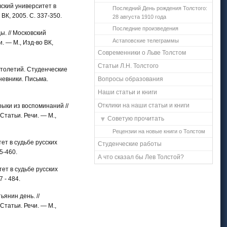
вский университет в
Последний День рождения Толстого:
ВК, 2005. С. 337-350.
28 августа 1910 года
Последние произведения
ы. // Московский
Астаповские телеграммы
. — М., Изд-во ВК,
Современники о Льве Толстом
Статьи Л.Н. Толстого
 столетий. Студенческие
невники. Письма.
Вопросы образования
Наши статьи и книги
Отклики на наши статьи и книги
рыки из воспоминаний //
Статьи. Речи. — М.,
Советую прочитать
Рецензии на новые книги о Толстом
тет в судьбе русских
Студенческие работы
5-460.
А что сказал бы Лев Толстой?
тет в судьбе русских
 - 484.
ьянин день. //
Статьи. Речи. — М.,