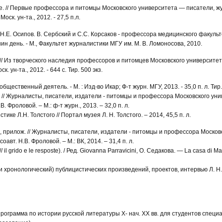
вие. // Первые профессора и питомцы Московского университета — писатели, 
Моск. ун-та., 2012. - 27,5 п.л.
: Н.Е. Осипов. В. Сербский и С.С. Корсаков - профессора медицинского факуль
нин день. - М., Факультет журналистики МГУ им. М. В. Ломоносова, 2010.
. // Из творческого наследия профессоров и питомцев Московского университета
ск. ун-та., 2012. - 644 с. Тир. 500 экз.
бщественный деятель. - М. : Изд-во Икар; Ф-т журн. МГУ, 2013. - 35,0 п. л. Тир.
р. // Журналисты, писатели, издатели - питомцы и профессора Московского ун
В. Фроловой. – М.: ф-т журн., 2013. – 32,0 п. л.
ике Л.Н. Толстого // Портал музея Л. Н. Толстого. – 2014, 45,5 п. л.
р., прилож. // Журналисты, писатели, издатели - питомцы и профессора Моско
оавт. Н.В. Фроловой. – М.: ВК, 2014. – 31,4 п. л.
 il grido e le resposte). / Ред. Giovanna Parravicini, О. Седакова. — La casa di Mat
хронологический) публицистических произведений, проектов, интервью Л. Н. Т
рограмма по истории русской литературы Х- нач. ХХ вв. для студентов специ