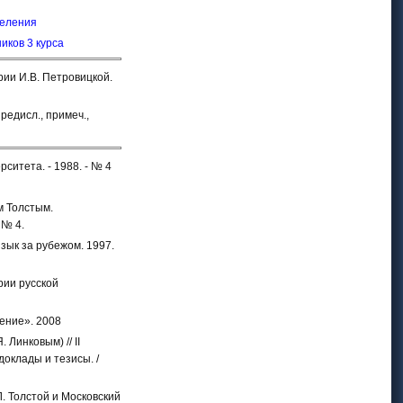
деления
иков 3 курса
рии И.В. Петровицкой.
редисл., примеч.,
ситета. - 1988. - № 4
м Толстым.
 № 4.
язык за рубежом. 1997.
ории русской
щение». 2008
 Линковым) // II
оклады и тезисы. /
Л. Толстой и Московский