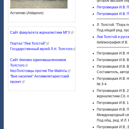
(второе высшее об
Петровицкая И.В. П
Астапово (Astapovo)
Петровицкая И.В. П
Л. Толстой. "Пора 
Под общей ред. про
Сайт факультета журналистики МГУ
Лев Толстой и русс
библиография И.В. 
Портал "Лев Толстой"
Государственный музей Л.Н. Толстого
Петровицкая И.В. Н
Сайт близких единомышленников
Петровицкая И.В. В
Толстого
Петровицкая И.В. В
NeoТолстовцы против The Matrix'ы
Составитель, автор
"Вне насилия" Антимилитаристский
Петровицкая И.В. Н
проект
№ 3-4.
Петровицкая И.В. 20
журналистики.Сб. по
Петровицкая И.В. 1
Петровицкая И.В. Пе
Международный сим
Под общ. ред. И.Л. 
Петровицкая И.В., 