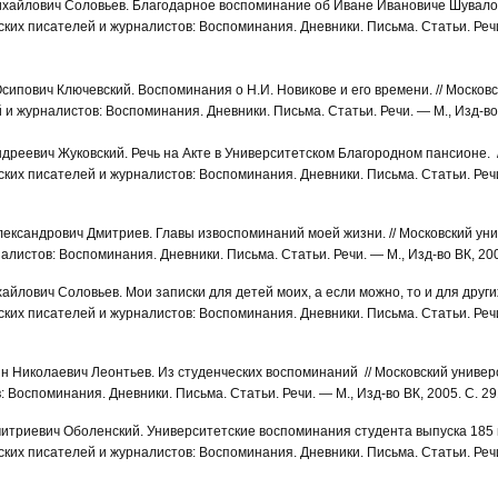
Михайлович Соловьев. Благодарное воспоминание об Иване Ивановиче Шувалов
ских писателей и журналистов: Воспоминания. Дневники. Письма. Статьи. Речи
Осипович Ключевский. Воспоминания о Н.И. Новикове и его времени. // Москов
 и журналистов: Воспоминания. Дневники. Письма. Статьи. Речи. — М., Изд-во 
ндреевич Жуковский. Речь на Акте в Университетском Благородном пансионе. 
ских писателей и журналистов: Воспоминания. Дневники. Письма. Статьи. Речи
лександрович Дмитриев. Главы извоспоминаний моей жизни. // Московский уни
алистов: Воспоминания. Дневники. Письма. Статьи. Речи. — М., Изд-во ВК, 2005
айлович Соловьев. Мои записки для детей моих, а если можно, то и для других
ских писателей и журналистов: Воспоминания. Дневники. Письма. Статьи. Речи
ин Николаевич Леонтьев. Из студенческих воспоминаний // Московский универс
 Воспоминания. Дневники. Письма. Статьи. Речи. — М., Изд-во ВК, 2005. С. 29
итриевич Оболенский. Университетские воспоминания студента выпуска 185 г
ских писателей и журналистов: Воспоминания. Дневники. Письма. Статьи. Речи