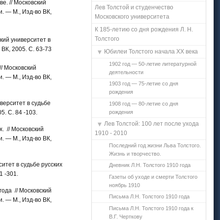
е. // Московский
Лев Толстой и студенчество
. — М., Изд-во ВК,
Московского университета
К 185-летию со дня рождения Л. Н.
Толстого
ский университет в
ВК, 2005. С. 63-73
Юбилеи Толстого начала ХХ века
1902 год — 50-летие литературной
// Московский
деятельности
. — М., Изд-во ВК,
1903 год — 75-летие со дня
рождения
верситет в судьбе
1908 год — 80-летие со дня
рождения
. С. 84 -103.
Лев Толстой: 100 лет после ухода
. // Московский
1910 - 2010
. — М., Изд-во ВК,
Последний год жизни Льва Толстого.
Жизнь и творчество.
итет в судьбе русских
Дневник Л.Н. Толстого 1910 года
1 -301.
Газеты об уходе и смерти Толстого
ноябрь 1910
ода // Московский
Письма Л.Н. Толстого 1910 года
. — М., Изд-во ВК,
Письма Л.Н. Толстого 1910 года к
В.Г. Черткову