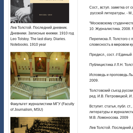
Сост., вступ. заметка от 
русской литературы. - М.,
"Московскому студенчеству
Лев Толстой. Последний дневник.
10. Журналистика. 2008. 
Дневники. Записные книжки. 1910 год
Leo Tolstoy. The last diary. Diaries.
Переписка Л. Толстого с 
Notebooks. 1910 year
словесность в мировом ку
Предисл., сост. // Единый
Публицистика // Л.Н. Толс
Исповедь и проповедь Льва 
2009.
Толстовский съезд русски
ред. И.В. Петровицкой, И
Факультет журналистики МГУ (Faculty
Вступит. статья, публ. ст.
of Journalism, MSU)
литературы и журналистик
М.В. Ломоносова. 2009
Лев Толстой. Последний дн