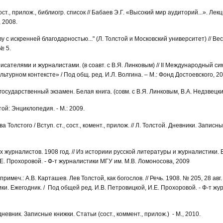
сост., прилож., библиогр. список // Бабаев Э.Г. «Высокий мир аудиторий...». Лек
 2008.
 с искренней благодарностью..." (Л. Толстой и Московский университет) // Вес
№ 5.
писателями и журналистами. (в соавт. с В.Я. Линковым) // II Международный с
льтурном контексте» / Под общ. ред. И.Л. Волгина. – М.: Фонд Достоевского, 2
 государственный экзамен. Белая книга. (совм. с В.Я. Линковым, В.А. Недзвецким
той: Энциклопедия. - М.: 2009.
Толстого / Вступ. ст., сост., комент., прилож. // Л. Толстой. Дневники. Записны
х журналистов. 1908 год. // Из историии русской литературы и журналистики. 
.Е. Прохоровой. - Ф-т журналистики МГУ им. М.В. Ломоносова, 2009
, примеч.: А.В. Карташев. Лев Толстой, как богослов. // Речь. 1908. № 205, 28 авг
и. Ежегодник. / Под общей ред. И.В. Петровицкой, И.Е. Прохоровой. - Ф-т жу
евник. Записные книжки. Статьи (сост., коммент., прилож.) - М., 2010.