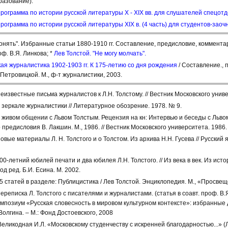
разование).
рограмма по истории русской литературы Х - ХIХ вв. для слушателей спецот
рограмма по истории русской литературы ХIХ в. (4 часть) для студентов-заочн
понять". Избранные статьи 1880-1910 гг. Составление, предисловие, коммента
ф. В.Я. Линкова; *
Лев Толстой. "Не могу молчать".
кая журналистика 1902-1903 гг. К 175-летию со дня рождения
/ Составление., п
Петровицкой. М., ф-т журналистики, 2003.
еизвестные письма журналистов к Л.Н. Толстому. // Вестник Московского универ
 зеркале журналистики // Литературное обозрение. 1978. № 9.
 живом общении с Львом Толстым. Рецензия на кн: Интервью и беседы с Льво
 предисловия В. Лакшин. М., 1986. // Вестник Московского университета. 1986.
овые материалы Л. Н. Толстого и о Толстом. Из архива Н.Н. Гусева // Русский 
0-летний юбилей печати и два юбилея Л.Н. Толстого. // Из века в век. Из ист
д ред. Б.И. Есина. М. 2002.
5 статей в разделе: Публицистика / Лев Толстой. Энциклопедия. М., «Просве
реписка Л. Толстого с писателями и журналистами. (статья в соавт. проф. В.Я.
позиум «Русская словесность в мировом культурном контексте»: избранные д
Волгина. – М.: Фонд Достоевского, 2008
Великодная И.Л. «Московскому студенчеству с искренней благодарностью...» (