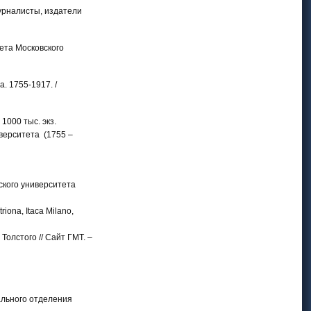
журналисты, издатели
тета Московского
. 1755-1917. /
 1000 тыс. экз.
иверситета (1755 –
вского университета
riona, Itaca Milano,
олстого // Сайт ГМТ. –
ального отделения