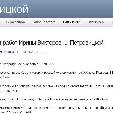
ицкой
Кинохроника
Голос Толстого
Наши книги
Спецкурсы
 работ Ирины Викторовны Петровицкой
икторовна
в СР, 23/01/2008 - 01:00
// Литературное обозрение. 1978. № 9.
русская пресса). // Из истории русской журналистики нач. ХХ века. Под ред. Б.И
, 1984.
Толстым. Рецензия на кн: Интервью и беседы с Львом Толстым. Сост. В. Лакшин
а. 1986. № 4.
листов Л.Н. Толстому. // Вестник Московского университета. - 1988. - № 4.
ка-марксиста М. В. Морозова о Л. Н. Толстом (совм. с М.В. Михайловой). // Из
ала ХХ века. М., 1988.