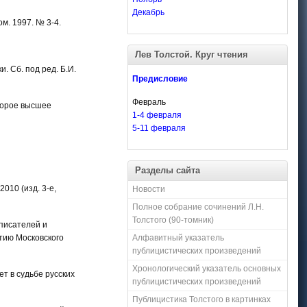
Декабрь
ом. 1997. № 3-4.
Лев Толстой. Круг чтения
. Сб. под ред. Б.И.
Предисловие
Февраль
второе высшее
1-4 февраля
5-11 февраля
Разделы сайта
2010 (изд. 3-е,
Новости
Полное собрание сочинений Л.Н.
Толстого (90-томник)
 писателей и
етию Московского
Алфавитный указатель
публицистических произведений
Хронологический указатель основных
ет в судьбе русских
публицистических произведений
Публицистика Толстого в картинках