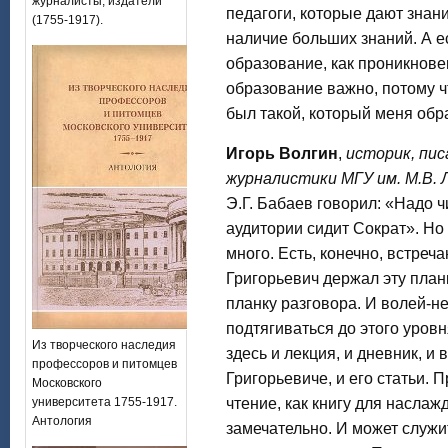
журналисты, издатели
педагоги, которые дают знан
(1755-1917).
наличие больших знаний. А е
образование, как проникнове
образование важно, потому ч
был такой, который меня обр
Игорь Волгин
,
историк, пис
журналистики МГУ им. М.В. 
Э.Г. Бабаев говорил: «Надо чи
аудитории сидит Сократ». Но 
много. Есть, конечно, встреча
Григорьевич держал эту планк
планку разговора. И волей-
подтягиваться до этого уров
Из творческого наследия
здесь и лекция, и дневник, и
профессоров и питомцев
Григорьевиче, и его статьи. 
Московского
университета 1755-1917.
чтение, как книгу для наслаж
Антология
замечательно. И может служи