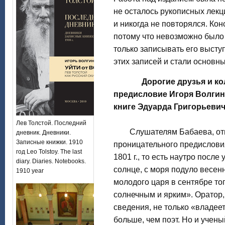
не осталось рукописных лекци
и никогда не повторялся. Кон
потому что невозможно было 
только записывать его выст
этих записей и стали основн
Дорогие друзья и ко
предисловие Игоря Волгина
книге Эдуарда Григорьевич
Лев Толстой. Последний
Слушателям Бабаева, отме
дневник. Дневники.
Записные книжки. 1910
проницательного предисловия
год Leo Tolstoy. The last
1801 г., то есть наутро посл
diary. Diaries. Notebooks.
солнце, с моря подуло весен
1910 year
молодого царя в сентябре то
солнечным и ярким». Оратор
сведения, не только «владеет
больше, чем поэт. Но и учены