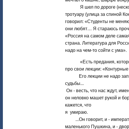
Я шел по дороге (несколь
тротуару (улица за спиной Ко
говорил: «Студенты не меняю
они любят… Я стараюсь проче
«Россия на самом деле сама
страна. Литература для Росс
надо на чем-то сойти с ума».
«Есть предания, которые н
про свои лекции: «Контурные к
Его лекции не надо записы
судьбы...
Он - весть, что нас ждут, име
он неловко машет рукой и бор
кажется, что
я умираю.
...Он говорит, и - императо
маленького Пушкина, и - дво