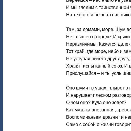
Вернемся – нас никто не узна
И мы глядим с таинственной
На тех, кто и не знал нас нико
Там, за домами, море. Шум в
Не слышен в городе. И крики
Неразличимы. Кажется дале
Тот край, где море, небо и зе
Не уступая ничего друг другу,
Хранят испытанный союз. И 
Прислушайся – и ты услыши
Оно шумит в ушах, плывет в 
И нарушает плеском разгово
О чем оно? Куда оно зовет?
Как музыка внезапная, трево
Воспоминаньем дразнит и не
Само с собой о жизни говорит