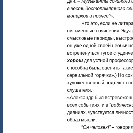
дни. –
Музыканты сочиняли и
в честь достопамятного сви
монархов и прочее”
».
Что это, если не литерату
письменные сочинения Эдуар
смысловые периоды, выстрое
он уже одной своей необычн
встрепенуться тугое студенч
хорош
для устной профессор
способна была оценить такие
сервильной горячки».) Но со
художественный подтекст сп
слушателя.
«Александр был встревоженн
всех событиях, и в “
ребяческ
деяниях, чувствуется личност
образ мысли.
“
Он человек!”
– говорил