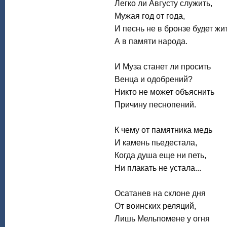
Легко ли Августу служить,
Мужая год от года,
И песнь не в бронзе будет жит
А в памяти народа.
И Муза станет ли просить
Венца и одобрений?
Никто не может объяснить
Причину песнопений.
К чему от памятника медь
И камень пьедестала,
Когда душа еще ни петь,
Ни плакать не устала...
Осатанев на склоне дня
От воинских реляций,
Лишь Мельпомене у огня