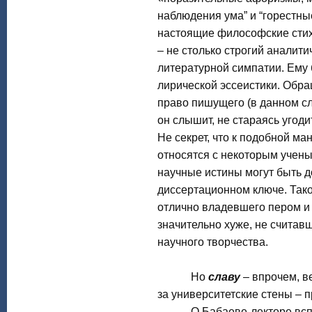
наблюдения ума” и “горестны
настоящие философские стих
– не столько строгий аналити
литературной симпатии. Ему 
лирической эссеистики. Обра
право пишущего (в данном сл
он слышит, не стараясь угоди
Не секрет, что к подобной м
относятся с некоторым учены
научные истины могут быть д
диссертационном ключе. Так
отлично владевшего пером и 
значительно хуже, не считав
научного творчества.
Но
славу
– впрочем, в
за университетские стены – 
О Бабаеве-лекторе вспоми