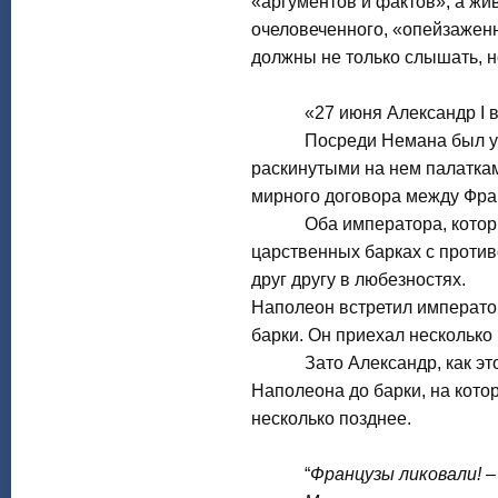
«аргументов и фактов», а жи
очеловеченного, «опейзаженн
должны не только слышать, но
«27 июня Александр I встр
Посреди Немана был устан
раскинутыми на нем палаткам
мирного договора между Фра
Оба императора, которые 
царственных барках с против
друг другу в любезностях.
Наполеон встретил императо
барки. Он приехал несколько
Зато Александр, как этого
Наполеона до барки, на котор
несколько позднее.
“
Французы ликовали!
–