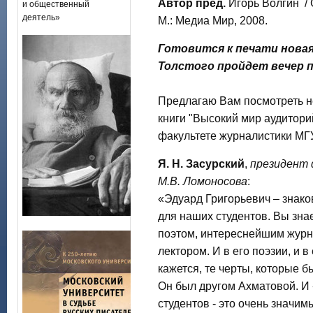
Автор пред.
Игорь Волгин / 
и общественный
деятель»
М.: Медиа Мир, 2008.
Готовится к печати новая 
Толстого пройдет вечер 
Предлагаю Вам посмотреть 
книги "Высокий мир аудиторий
факультете журналистики М
Я. Н. Засурский
,
президент 
М.В. Ломоносова
:
«Эдуард Григорьевич – знако
для наших студентов. Вы зна
поэтом, интереснейшим журн
лектором. И в его поэзии, и в
кажется, те черты, которые 
Он был другом Ахматовой. И
студентов - это очень значим