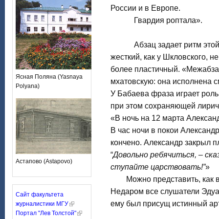
России и в Европе.
Гвардия роптала».
Абзац задает ритм этой «о
жесткий, как у Шкловского, 
более пластичный. «Межабза
Ясная Поляна (Yasnaya
мхатовскую: она исполнена 
Polyana)
У Бабаева фраза играет роль
при этом сохраняющей лирич
«В ночь на 12 марта Алексан
В час ночи в покои Александр
кончено. Александр закрыл п
“
Довольно ребячиться, – ска
Астапово (Astapovo)
ступайте царствовать!”
»
Можно представить, как вп
Недаром все слушатели Эдуар
Сайт факультета
ему был присущ истинный ар
журналистики МГУ
Портал "Лев Толстой"