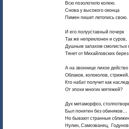
Всю позолотило колею.
Снова у высокого оконца
Пимен пишет летопись свою.
И его полууставный почерк
Так же непреклонен и суров,
Душным запахом смолистых 
Тянет от Михайловских берез
А на звоннице лихое действо
Облаков, колоколов, стрижей.
Кто набат получит как наслед
От эпохи многих мятежей?
Дух метаморфоз, столпотвор
Был понятен без обиняков…
Но бывают странные сближен
Нулин, Самозванец, Годунов