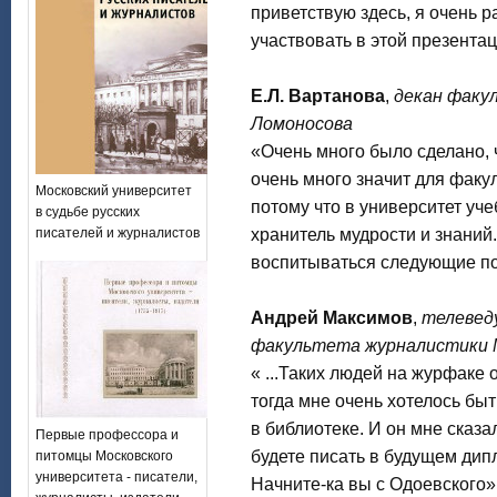
приветствую здесь, я очень р
участвовать в этой презентац
Е.Л. Вартанова
,
декан факу
Ломоносова
«Очень много было сделано, ч
очень много значит для факул
Московский университет
потому что в университет уче
в судьбе русских
писателей и журналистов
хранитель мудрости и знаний.
воспитываться следующие по
Андрей Максимов
,
телевед
факультета журналистики М
« ...Таких людей на журфаке оч
тогда мне очень хотелось бы
в библиотеке. И он мне сказа
Первые профессора и
будете писать в будущем дип
питомцы Московского
университета - писатели,
Начните-ка вы с Одоевского».