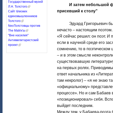
Государственный музей
И затем небольшой 
Л.Н. Толстого
присевший к столу"
Сайт близких
единомышленников
Толстого
Эдуард Григорьевич был х
NeoТолстовцы против
нечасто – настоящим поэтом.
The Matrix'ы
"Вне насилия"
«Я сейчас решил: он поэт. И 
Антимилитаристский
если в научной среде его за
проект
сомнению, то в поэтическом 
– и в этом смысле неконтрол
существовавшую литературну
на первых ролях. Приводимы
ответ начальника из «Литера
там некролог) – «я не знаю т
«официальному» представле
процессе». Но и сам Бабаев 
«позиционировал» себя. Вспо
выйдет последним.
Между тем, у Бабаева-поэта 