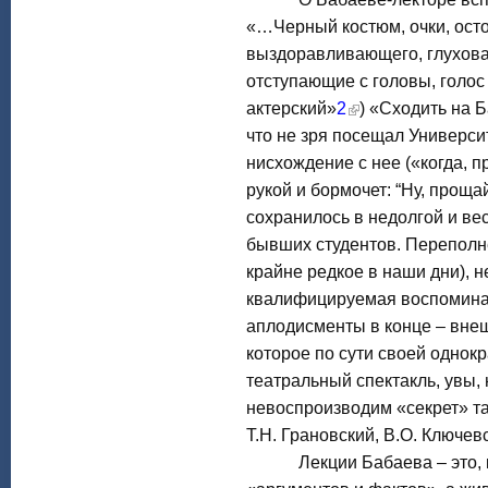
«…Черный костюм, очки, ос
выздоравливающего, глухова
отступающие с головы, голо
актерский»
2
) «Сходить на Б
что не зря посещал Университ
нисхождение с нее («когда, 
рукой и бормочет: “Ну, проща
сохранилось в недолгой и ве
бывших студентов. Переполне
крайне редкое в наши дни), 
квалифицируемая воспомина
аплодисменты в конце – вне
которое по сути своей однокр
театральный спектакль, увы,
невоспроизводим «секрет» та
Т.Н. Грановский, В.О. Ключев
Лекции Бабаева – это, кон