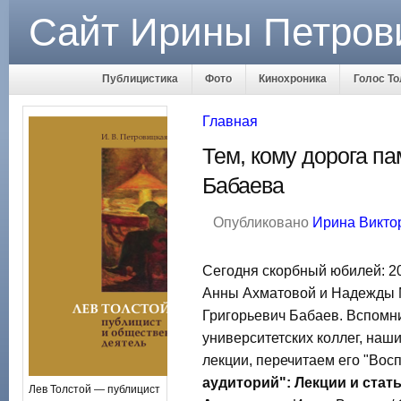
Сайт Ирины Петров
Публицистика
Фото
Кинохроника
Голос То
Главная
Тем, кому дорога п
Бабаева
Опубликовано
Ирина Викто
Сегодня скорбный юбилей: 20
Анны Ахматовой и Надежды 
Григорьевич Бабаев. Вспомни
университетских коллег, наш
лекции, перечитаем его "Вос
аудиторий": Лекции и стат
Лев Толстой — публицист