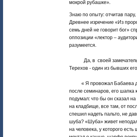
мокрой рубашке».
Знаю по опыту: отчитав пару
Древнее изречение «Из прор
семь дней не говорит бог» с
оппозиции «лектор – аудитор
разумеется.
Да, в своей замечательно
Терехов - один из бывших его
« Я провожал Бабаева до е
после семинаров, его шапка 
подумал: что бы он сказал на э
на кладбище, все там, от пос
спешил надеть пальто, не дав
шуба? «Шуба» живет неподал
на человека, у которого есть
мечтал о кашне, шарфе вокруг