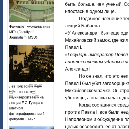
быть, больше, чем ученый. О
ипостаси в одном лице.
Подобное членение текста
лекций Бабаева.
Факультет журналистики
МГУ (Faculty of
«У Александра I был еще оди
Journalism, MSU)
Михайловский замок, где жил
Павел I.
«Государь император Повел
апоплексическим ударом в ноч
Александр I.
Но он знал, что это неп
Павел I был убит заговорщика
Лев Толстой в
Михайловском замке. Он стро
Московском
университете на
убежище, а она оказалась для
лекции Е.С. Гутора о
Когда составился среди п
цветном
против Павла I, все были не
фотографировании 6
Наполеоном и обсуждение пл
февраля 1896 г.
целью освободить ее от влас