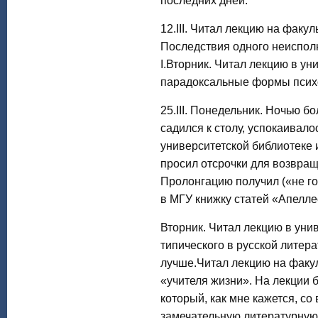
последних дней.
12.III. Читал лекцию на факу
Последствия одного неиспол
I.Вторник. Читал лекцию в ун
парадоксальные формы психо
25.III. Понедельник. Ночью бо
садился к столу, успокаивало
университетской библиотеке и
просил отсрочки для возвращ
Пролонгацию получил («не го
в МГУ книжку статей «Апелле
Вторник. Читал лекцию в унив
типического в русской литера
лучше.Читал лекцию на факуль
«учителя жизни». На лекции 
который, как мне кажется, со
замечательную литературную 