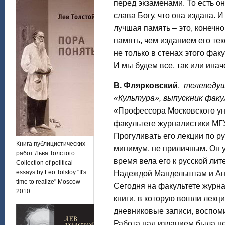
перед экзаменами. То есть о
слава Богу, что она издана. 
лучшая память – это, конечно
память, чем изданием его текс
не только в стенах этого факу
И мы будем все, так или инач
В. Флярковский
,
телеведущ
«Культура», выпускник фак
«Профессора Московского ун
факультете журналистики МГУ
Прогуливать его лекции по ру
Книга публицистических
минимум, не приличным. Он у
работ Льва Толстого
время вела его к русской лит
Collection of political
essays by Leo Tolstoy "It's
Надеждой Мандельштам и Анн
time to realize" Moscow
Сегодня на факультете журн
2010
книги, в которую вошли лекци
дневниковые записи, воспоми
Работа над изданием была н