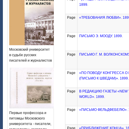
1899.
Page
«ТРЕБОВАНИЯ ЛЮБВИ». 189
Page
ПИСЬМО Э. МООДУ. 1899.
Московский университет
Page
ПИСЬМО Г. М. ВОЛКОНСКОМУ.
в судьбе русских
писателей и журналистов
Page
«ПО ПОВОДУ КОНГРЕССА О 
(ПИСЬМО К ШВЕДАМ)». 1899.
Page
В РЕДАКЦИЮ ГАЗЕТЫ «NEW
WORLD». 1899.
Page
«ПИСЬМО ФЕЛЬДФЕБЕЛЮ». 1
Первые профессора и
питомцы Московского
университета - писатели,
Page
«ПРИБЛИЖЕНИЕ КОНЦА». 18