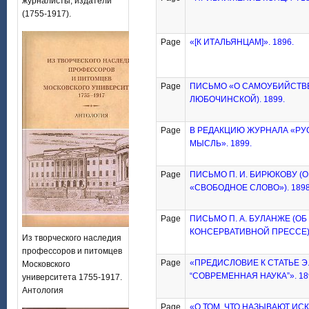
журналисты, издатели
(1755-1917).
Page
«[К ИТАЛЬЯНЦАМ]». 1896.
Page
ПИСЬМО «О САМОУБИЙСТВЕ»
ЛЮБОЧИНСКОЙ). 1899.
Page
В РЕДАКЦИЮ ЖУРНАЛА «РУ
МЫСЛЬ». 1899.
Page
ПИСЬМО П. И. БИРЮКОВУ (
«СВОБОДНОЕ СЛОВО»). 1898
Page
ПИСЬМО П. А. БУЛАНЖЕ (ОБ
КОНСЕРВАТИВНОЙ ПРЕССЕ).
Из творческого наследия
профессоров и питомцев
Page
«ПРЕДИСЛОВИЕ К СТАТЬЕ Э
Московского
“СОВРЕМЕННАЯ НАУКА”». 18
университета 1755-1917.
Антология
Page
«О ТОМ, ЧТО НАЗЫВАЮТ ИС