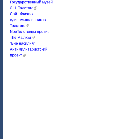
Государственный музей
Л.Н. Толстого
Сайт близких
единомышленников
Толстого
NeoТолстовцы против
The Matrix'ы
"Вне насилия"
Антимилитаристский
проект