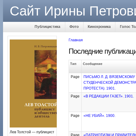
Сайт Ирины Петров
Публицистика
Фото
Кинохроника
Голос То
Главная
Последние публикац
Тип
Сообщение
Page
ПИСЬМО Л. Д. ВЯЗЕМСКОМУ 
СТУДЕНЧЕСКОЙ ДЕМОНСТР
ПРОТЕСТА). 1901.
Page
«В РЕДАКЦИИ ГАЗЕТ». 1901.
Page
«НЕ УБИЙ». 1900.
Лев Толстой — публицист
Page
«ПАТРИОТИЗМ И ПРАВИТЕЛЬ