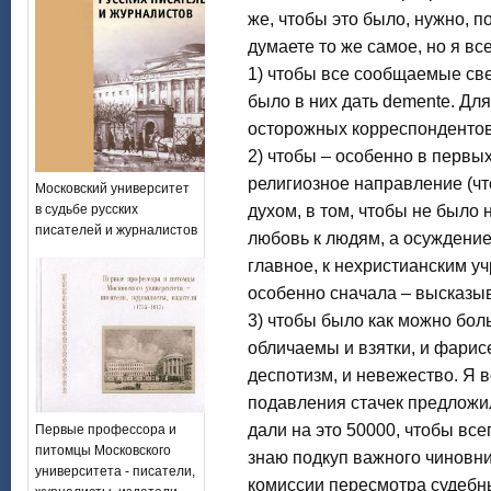
же, чтобы это было, нужно, п
думаете то же самое, но я вс
1) чтобы все сообщаемые све
было в них дать demente. Для
осторожных корреспондентов
2) чтобы – особенно в первы
религиозное направление (ч
Московский университет
в судьбе русских
духом, в том, чтобы не было 
писателей и журналистов
любовь к людям, а осуждение 
главное, к нехристианским у
особенно сначала – высказы
3) чтобы было как можно бол
обличаемы и взятки, и фарисе
деспотизм, и невежество. Я в
подавления стачек предложил
дали на это 50000, чтобы все
Первые профессора и
питомцы Московского
знаю подкуп важного чиновник
университета - писатели,
комиссии пересмотра судебны