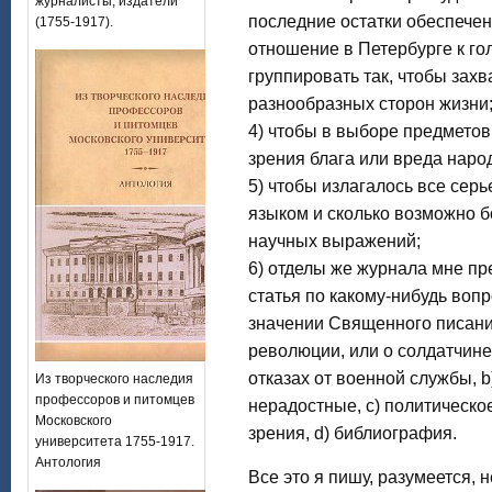
журналисты, издатели
последние остатки обеспечени
(1755-1917).
отношение в Петербурге к голо
группировать так, чтобы зах
разнообразных сторон жизни
4) чтобы в выборе предметов
зрения блага или вреда народ
5) чтобы излагалось все серь
языком и сколько возможно б
научных выражений;
6) отделы же журнала мне пр
статья по какому-нибудь вопр
значении Священного писания
революции, или о солдатчине 
отказах от военной службы, b
Из творческого наследия
профессоров и питомцев
нерадостные, с) политическо
Московского
зрения, d) библиография.
университета 1755-1917.
Антология
Все это я пишу, разумеется, н