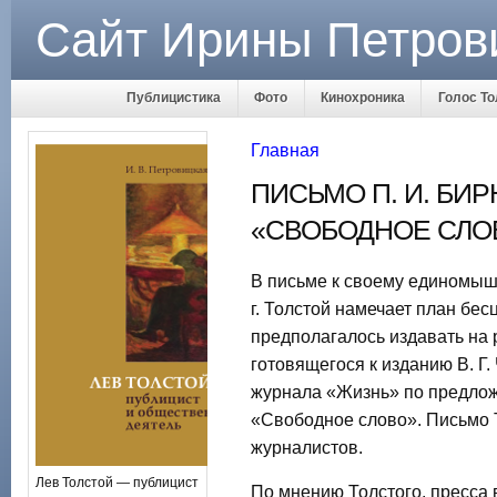
Сайт Ирины Петров
Публицистика
Фото
Кинохроника
Голос То
Главная
ПИСЬМО П. И. БИ
«СВОБОДНОЕ СЛОВО
В письме к своему единомыш
г. Толстой намечает план бе
предполагалось издавать на 
готовящегося к изданию В. Г
журнала «Жизнь» по предлож
«Свободное слово». Письмо Т
журналистов.
Лев Толстой — публицист
По мнению Толстого, пресса 