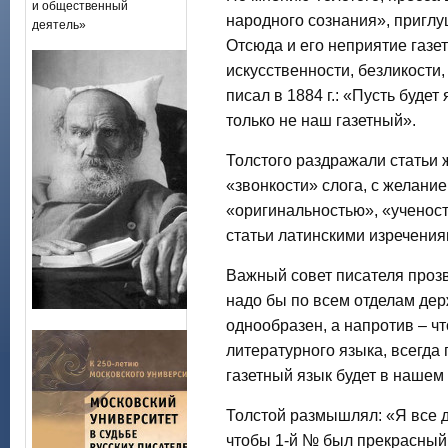
и общественный
народного сознания», пригл
деятель»
Отсюда и его неприятие газе
искусственности, безликости
писал в 1884 г.: «Пусть буде
только не наш газетный».
Толстого раздражали статьи 
«звонкости» слога, с желани
«оригинальностью», «ученос
статьи латинскими изречения
Важный совет писателя прозв
надо бы по всем отделам держ
однообразен, а напротив – ч
литературного языка, всегда 
газетный язык будет в нашем 
Толстой размышлял: «Я все д
чтобы 1-й № был прекрасный 