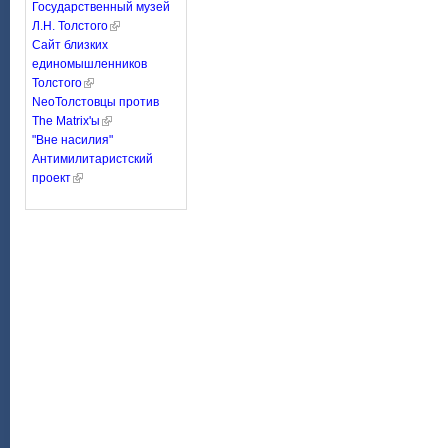
Государственный музей
Л.Н. Толстого
Сайт близких
единомышленников
Толстого
NeoТолстовцы против
The Matrix'ы
"Вне насилия"
Антимилитаристский
проект