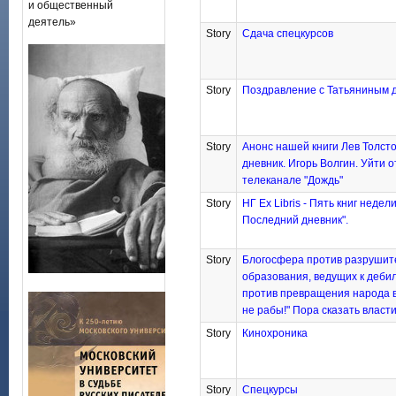
и общественный
деятель»
Story
Сдача спецкурсов
Story
Поздравление с Татьяниным 
Story
Анонс нашей книги Лев Толст
дневник. Игорь Волгин. Уйти о
телеканале "Дождь"
Story
НГ Ex Libris - Пять книг недели
Последний дневник".
Story
Блогосфера против разрушит
образования, ведущих к деби
против превращения народа в
не рабы!" Пора сказать власти
Story
Кинохроника
Story
Спецкурсы