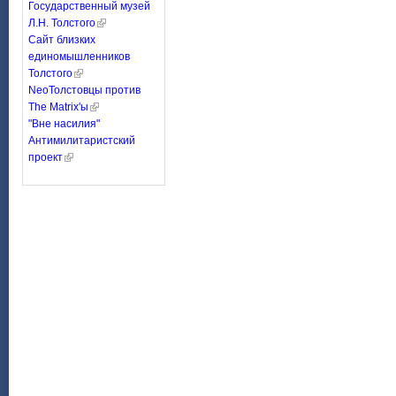
Государственный музей
Л.Н. Толстого
Сайт близких
единомышленников
Толстого
NeoТолстовцы против
The Matrix'ы
"Вне насилия"
Антимилитаристский
проект