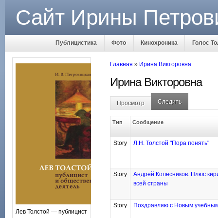
Сайт Ирины Петров
Публицистика
Фото
Кинохроника
Голос То
Главная
»
Ирина Викторовна
Ирина Викторовна
Следить
Просмотр
Тип
Сообщение
Story
Л.Н. Толстой "Пора понять"
Story
Андрей Колесников. Плюс ки
всей страны
Story
Поздравляю с Новым учебным
Лев Толстой — публицист