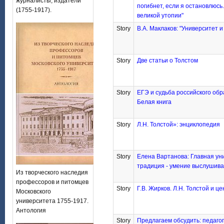
журналисты, издатели
погибнет, если я остановлюсь
(1755-1917).
великой утопии"
Story
В.А. Маклаков: "Университет и
Story
Две статьи о Толстом
Story
ЕГЭ и судьба российского обр
Белая книга
Story
Л.Н. Толстой»: энциклопедия
Story
Елена Вартанова: Главная ун
традиция - умение выслушива
Из творческого наследия
профессоров и питомцев
Story
Г.В. Жирков. Л.Н. Толстой и ц
Московского
университета 1755-1917.
Антология
Story
Предлагаем обсудить: педаго