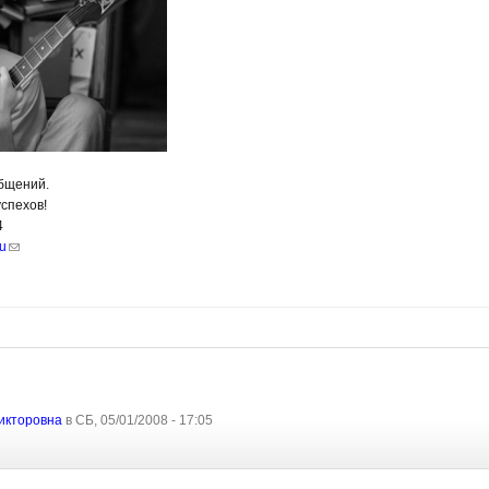
бщений.
спехов!
4
ru
икторовна
в СБ, 05/01/2008 - 17:05