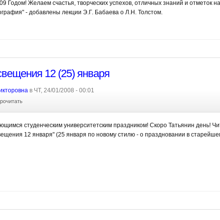
9 Годом! Желаем счастья, творческих успехов, отличных знаний и отметок н
рафия" - добавлены лекции Э.Г. Бабаева о Л.Н. Толстом.
вещения 12 (25) января
икторовна
в ЧТ, 24/01/2008 - 00:01
рочитать
щимся студенческим университетским праздником! Скоро Татьянин день! Чи
вещения 12 января" (25 января по новому стилю - о праздновании в старейше