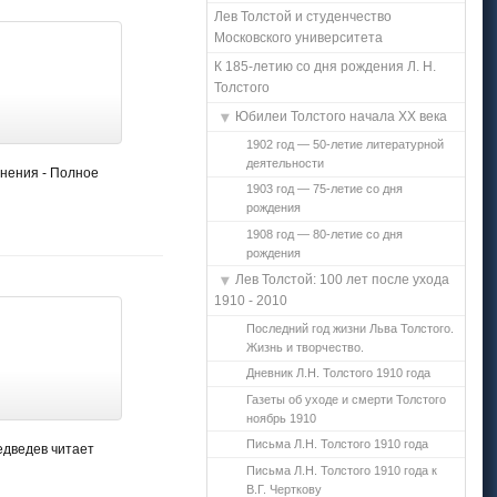
Лев Толстой и студенчество
Московского университета
К 185-летию со дня рождения Л. Н.
Толстого
Юбилеи Толстого начала ХХ века
1902 год — 50-летие литературной
деятельности
инения - Полное
1903 год — 75-летие со дня
рождения
1908 год — 80-летие со дня
рождения
Лев Толстой: 100 лет после ухода
1910 - 2010
Последний год жизни Льва Толстого.
Жизнь и творчество.
Дневник Л.Н. Толстого 1910 года
Газеты об уходе и смерти Толстого
ноябрь 1910
Письма Л.Н. Толстого 1910 года
едведев читает
Письма Л.Н. Толстого 1910 года к
В.Г. Черткову