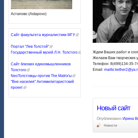
Астапово (Astapovo)
Сайт факультета журналистики МГУ
Портал "Лев Толстой"
Ждем Ваших работ и соо
Государственный музей Л.Н. Толстого
Желаем Вам творческих у
Телефон: 8(499)134-35-7
Сайт близких единомышленников
Email:
mailto:kether2@ya.
Толстого
NeoТолстовцы против The Matrix'ы
"Вне насилия" Антимилитаристский
проект
Новый сайт
Опубликовано
Ирина В
Новости