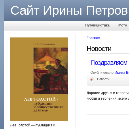
Сайт Ирины Петров
Публицистика
Фото
Главная
Новости
Поздравляем 
Опубликовано
Ирина В
Новости
Дорогие друзья и коллеги
любви и терпения, всего 
Лев Толстой — публицист и