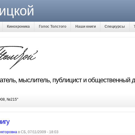
ицкой
Кинохроника
Голос Толстого
Наши книги
Спецкурсы
исатель, мыслитель, публицист и общественный 
908, №215"
игу
икторовна
в СБ, 07/11/2009 - 18:03