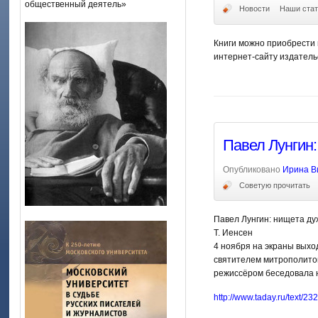
общественный деятель»
Новости
Наши стат
Книги можно приобрести 
интернет-сайту издательс
Павел Лунгин:
Опубликовано
Ирина В
Советую прочитать
Павел Лунгин: нищета ду
Т. Иенсен
4 ноября на экраны выхо
святителем митрополитом
режиссёром беседовала н
http://www.taday.ru/text/23