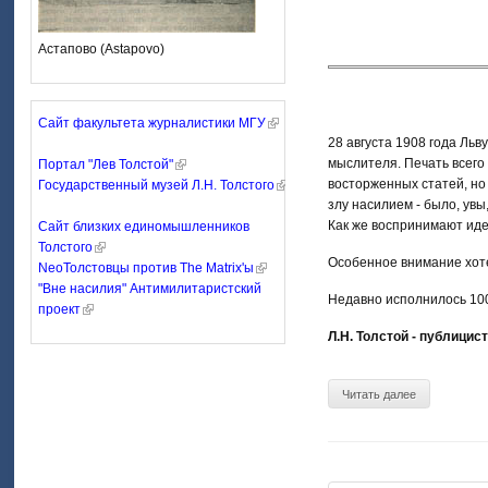
Астапово (Astapovo)
Сайт факультета журналистики МГУ
28 августа 1908 года Ль
мыслителя. Печать всего
Портал "Лев Толстой"
восторженных статей, но
Государственный музей Л.Н. Толстого
злу насилием - было, увы
Как же воспринимают идеи
Сайт близких единомышленников
Толстого
Особенное внимание хотел
NeoТолстовцы против The Matrix'ы
"Вне насилия" Антимилитаристский
Недавно исполнилось 100
проект
Л.Н. Толстой - публицист
Читать далее