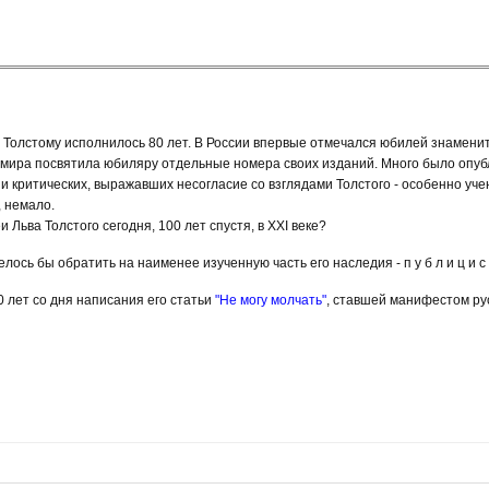
ву Толстому исполнилось 80 лет. В России впервые отмечался юбилей знамени
 мира посвятила юбиляру отдельные номера своих изданий. Много было опу
 и критических, выражавших несогласие со взглядами Толстого - особенно уч
, немало.
 Льва Толстого сегодня, 100 лет спустя, в ХХI веке?
ось бы обратить на наименее изученную часть его наследия - п у б л и ц и с т 
 лет со дня написания его статьи
"Не могу молчать"
, ставшей манифестом ру