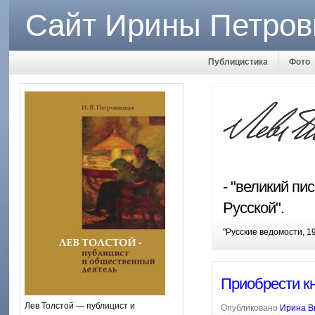
Сайт Ирины Петров
Публицистика
Фото
- "великий п
Русской".
"Русские ведомости, 1
Приобрести кн
Лев Толстой — публицист и
Опубликовано
Ирина В