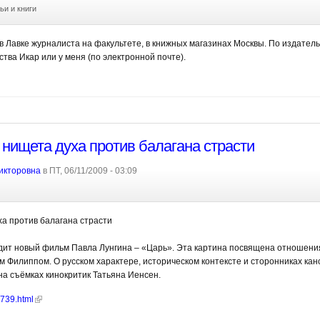
ьи и книги
в Лавке журналиста на факультете, в книжных магазинах Москвы. По издатель
тва Икар или у меня (по электронной почте).
 нищета духа против балагана страсти
икторовна
в ПТ, 06/11/2009 - 03:09
ха против балагана страсти
дит новый фильм Павла Лунгина – «Царь». Эта картина посвящена отношени
 Филиппом. О русском характере, историческом контексте и сторонниках кан
а съёмках кинокритик Татьяна Иенсен.
2739.html