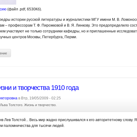
рсию
(файл .pdf, 6530Кб).
едры истории русской литературы и журналистики МГУ имени М. В. Ломоносо
 – профессорам Т. Ф. Пирожковой и В. Я. Линкову. Это предопределило сост
нем участвуют не только сотрудники кафедры, но и приглашенные исследова
научных центров Москвы, Петербурга, Перми.
ение
зни и творчества 1910 года
икторовна
в Втр, 19/05/2009 - 02:25
Льва Толстого. Жизнь и творчество.
в Лев Толстой... Весь мир жадно прислушивался к его авторитетному слову. 
м паломничества для тысячи людей.