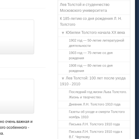
Лев Толстой и студенчество
Московского университета
К 185-летию со дня рождения Л. Н.
Толстого
Юбилеи Толстого начала ХХ века
1902 год — 50-летие литературной
деятельности
1903 год — 75-летие со дня
рождения
1908 год — 80-летие со дня
рождения
Лев Толстой: 100 лет после ухода
1910 - 2010
Последний год жизни Льва Толстого.
Жизнь и творчество.
Дневник Л.Н. Толстого 1910 года
Газеты об уходе и смерти Толстого
ноябрь 1910
 но очень важная и
Письма Л.Н. Толстого 1910 года
ого особенного -
Письма Л.Н. Толстого 1910 года к
ка.
В.Г. Черткову