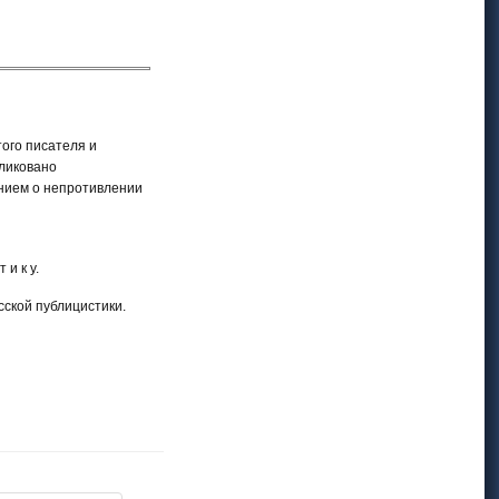
того писателя и
бликовано
ением о непротивлении
и к у.
сской публицистики.