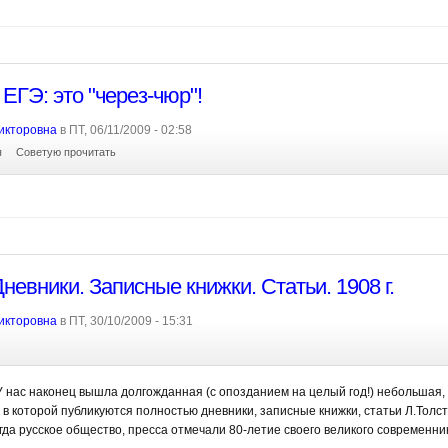
 ЕГЭ: это "через-чюр"!
икторовна
в ПТ, 06/11/2009 - 02:58
я
Советую прочитать
Дневники. Записные книжки. Статьи. 1908 г.
икторовна
в ПТ, 30/10/2009 - 15:31
 У нас наконец вышла долгожданная (с опозданием на целый год!) небольшая,
в которой публикуются полностью дневники, записные книжки, статьи Л.Толст
гда русское общество, пресса отмечали 80-летие своего великого современни