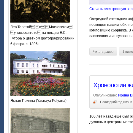
Скачать электронную ве
Очередной ежегодник каф
посвящен нашим юбилярам
Лев Толстой в Московском
композицию сборника. В 
университете на лекции Е.С.
словесности из вузов и 
Гутора о цветном фотографировании
6 февраля 1896 г.
Читать далее
1 влож
Хронология жи
Опубликовано
Ирина В
Ясная Поляна (Yasnaya Polyana)
Последний год жизни 
100 лет назад еще был жи
духовным центром, место