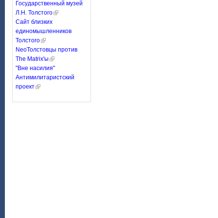
Государственный музей
Л.Н. Толстого
Сайт близких
единомышленников
Толстого
NeoТолстовцы против
The Matrix'ы
"Вне насилия"
Антимилитаристский
проект