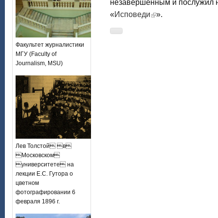
незавершенным и послужил 
«
Исповеди
».
Факультет журналистики
МГУ (Faculty of
Journalism, MSU)
Лев Толстой в
Московском
университете на
лекции Е.С. Гутора о
цветном
фотографировании 6
февраля 1896 г.