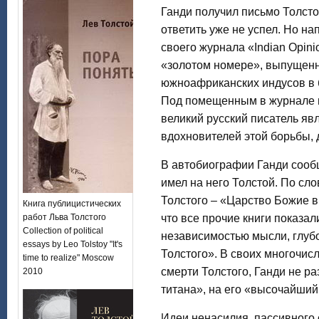
Ганди получил письмо Толстог
ответить уже не успел. Но н
своего журнала «Indian Opinio
«золотом номере», выпущен
южноафриканских индусов в б
Под помещенным в журнале п
великий русский писатель яв
вдохновителей этой борьбы, д
В автобиографии Ганди сооб
имел на него Толстой. По сло
Толстого – «Царство Божие в
Книга публицистических
работ Льва Толстого
что все прочие книги показа
Collection of political
независимостью мысли, глуб
essays by Leo Tolstoy "It's
Толстого». В своих многочис
time to realize" Moscow
смерти Толстого, Ганди не ра
2010
титана», на его «высочайший
Идеи ненасилия, пассивного