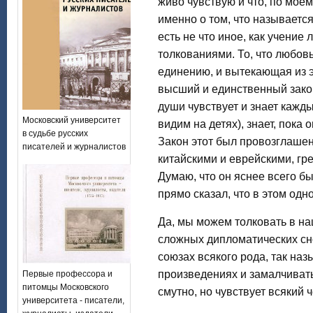
живо чувствую и что, по мое
именно о том, что называетс
есть не что иное, как учени
толкованиями. То, что любовь
единению, и вытекающая из э
высший и единственный закон
души чувствует и знает кажды
Московский университет
видим на детях), знает, пока
в судьбе русских
Закон этот был провозглашен 
писателей и журналистов
китайскими и еврейскими, гр
Думаю, что он яснее всего б
прямо сказал, что в этом одн
Да, мы можем толковать в на
сложных дипломатических сно
союзах всякого рода, так н
произведениях и замалчивать
Первые профессора и
питомцы Московского
смутно, но чувствует всякий 
университета - писатели,