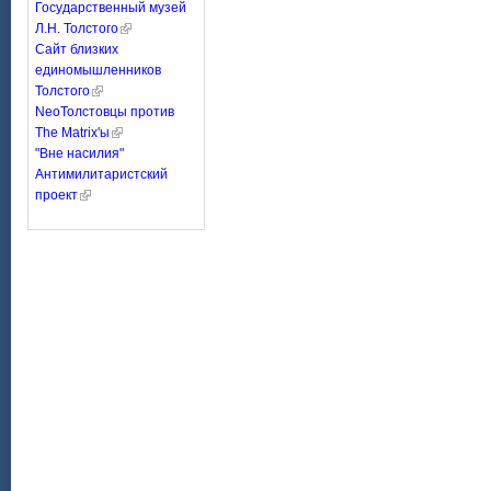
Государственный музей
Л.Н. Толстого
Сайт близких
единомышленников
Толстого
NeoТолстовцы против
The Matrix'ы
"Вне насилия"
Антимилитаристский
проект