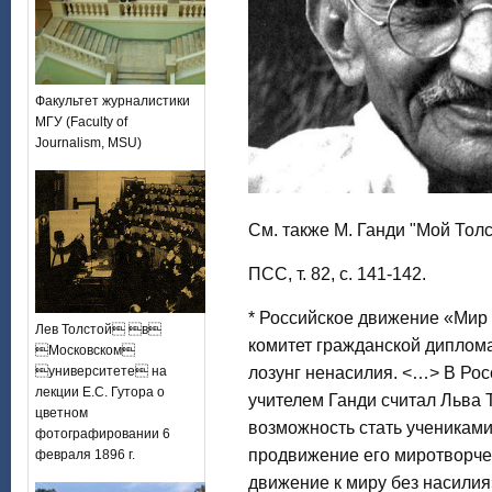
Факультет журналистики
МГУ (Faculty of
Journalism, MSU)
См. также М. Ганди "Мой Тол
ПСС, т. 82, с. 141-142.
* Российское движение «Мир
Лев Толстой в
комитет гражданской диплом
Московском
университете на
лозунг ненасилия. <…> В Рос
лекции Е.С. Гутора о
учителем Ганди считал Льва Т
цветном
возможность стать учениками
фотографировании 6
продвижение его миротворч
февраля 1896 г.
движение к миру без насили