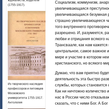
журналисты, издатели
Социализм, коммунизм, анарх
(1755-1917).
увеличивающаяся преступнос
увеличивающаяся безумная р
страшно увеличивающееся чи
того внутреннего противореч
разрешено. И, разумеется, р
любви и отрицания всякого н
Трансваале, как нам кажется 
центральное, самое важное из
мире и участие в котором не
христианского, но всякого ми
Думаю, что вам приятно будет
деятельность эта быстро раз
Из творческого наследия
службы, которых становится 
профессоров и питомцев
Как ни ничтожно количество 
Московского
нас в России число отказываю
университета 1755-1917.
Антология
сказать, что с ними Бог. А Б