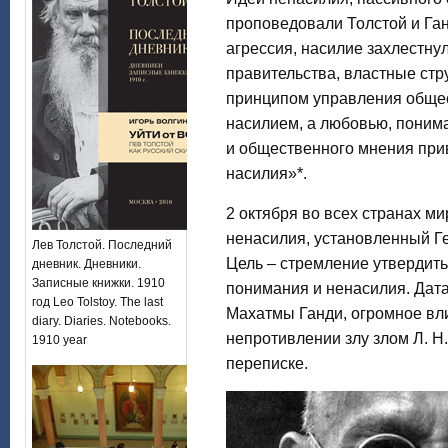
проповедовали Толстой и Ган
агрессия, насилие захлестнул
правительства, властные ст
принципом управления общес
насилием, а любовью, поним
и общественного мнения при
насилия»*.
2 октября во всех странах м
ненасилия, установленный Г
Лев Толстой. Последний
Цель – стремление утвердить
дневник. Дневники.
Записные книжки. 1910
понимания и ненасилия. Дата
год Leo Tolstoy. The last
Махатмы Ганди, огромное вли
diary. Diaries. Notebooks.
непротивлении злу злом Л. Н.
1910 year
переписке.