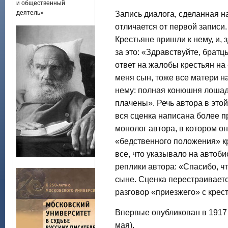
и общественный
деятель»
Запись диалога, сделанная н
отличается от первой записи.
Крестьяне пришли к нему, и, 
за это: «Здравствуйте, братц
ответ на жалобы крестьян на 
меня сын, тоже все матери на
нему: полная конюшня лошаде
плачены». Речь автора в этой
вся сценка написана более п
монолог автора, в котором он
«бедственного положения» к
все, что указывало на автоб
реплики автора: «Спасибо, ч
сыне. Сценка перестраиваетс
разговор «приезжего» с крес
Впервые опубликован в 1917 г
мая).