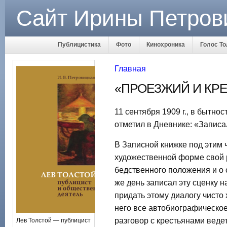
Сайт Ирины Петров
Публицистика
Фото
Кинохроника
Голос То
Главная
«ПРОЕЗЖИЙ И КРЕ
11 сентября 1909 г., в бытнос
отметил в Дневнике: «Записа
В Записной книжке под этим 
художественной форме свой р
бедственного положения и о с
же день записал эту сценку н
придать этому диалогу чисто
него все автобиографическое
разговор с крестьянами ведет
Лев Толстой — публицист