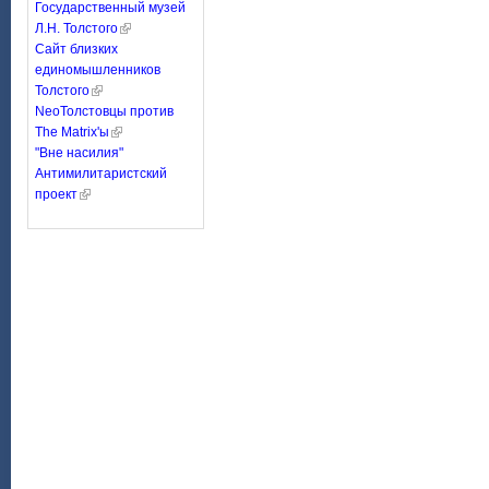
Государственный музей
Л.Н. Толстого
Сайт близких
единомышленников
Толстого
NeoТолстовцы против
The Matrix'ы
"Вне насилия"
Антимилитаристский
проект