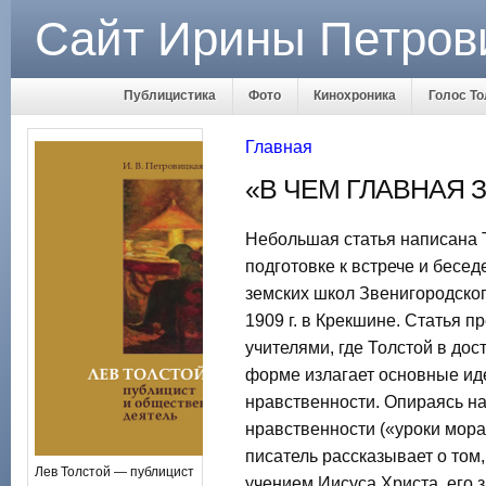
Сайт Ирины Петров
Публицистика
Фото
Кинохроника
Голос То
Главная
«В ЧЕМ ГЛАВНАЯ З
Небольшая статья написана Т
подготовке к встрече и бесе
земских школ Звенигородског
1909 г. в Крекшине. Статья 
учителями, где Толстой в до
форме излагает основные иде
нравственности. Опираясь н
нравственности («уроки морал
писатель рассказывает о том,
Лев Толстой — публицист
учением Иисуса Христа, его 