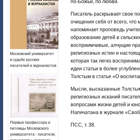
по-Божьи, по любви.
Писатель раскрывает свое по
очищения себя от всего, что
напоминает проповедь учителя
образование детей в сельски
восприимчивые, алчущие пра
религиозных истин и настоящ
Московский университет
в судьбе русских
которая так легко восприни
писателей и журналистов
идеи статьи в более углубле
Толстым в статье «О воспита
Мысли, высказанные Толстым,
религиозных исканий писате
вопросами жизни детей и юн
Напечатана в журнале «Свобо
Первые профессора и
ПСС, т. 38.
питомцы Московского
университета - писатели,