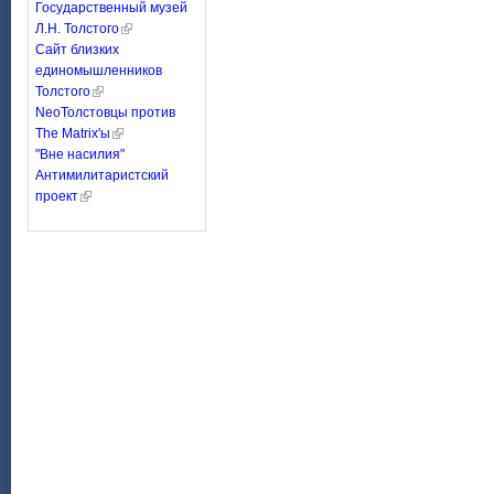
Государственный музей
Л.Н. Толстого
Сайт близких
единомышленников
Толстого
NeoТолстовцы против
The Matrix'ы
"Вне насилия"
Антимилитаристский
проект