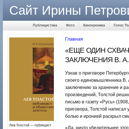
Сайт Ирины Петров
Публицистика
Фото
Кинохроника
Голос То
Главная
«ЕЩЕ ОДИН СХВА
ЗАКЛЮЧЕНИЯ В. А.
Узнав о приговоре Петербургс
своего единомышленника В. 
заключению за хранение и р
произведений, Толстой решил
письмо в газету «Русь» (1908
приговора, Толстой написал у
болью и иронией раскрыл см
Лев Толстой — публицист
«Да, ничто убедительнее это