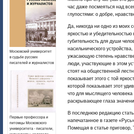
час даже посмеяться над вс
глупостями: о добре, нравств
Да, никогда ни одно из моих 
яркостью и убедительностью 
губительность для души чело
насильнического устройства, 
Московский университет
ужасающую степень нравстве
в судьбе русских
писателей и журналистов
люди, участвующие в этом ус
стоят на общественной лестн
показывает этого с той ярко
которой показывает этот удив
что для мыслящего человека 
раскрывающее глаза значени
В последнюю редакцию статьи
Первые профессора и
напечатанное в газете «Русь»
питомцы Московского
Помещая в статье приговор, 
университета - писатели,