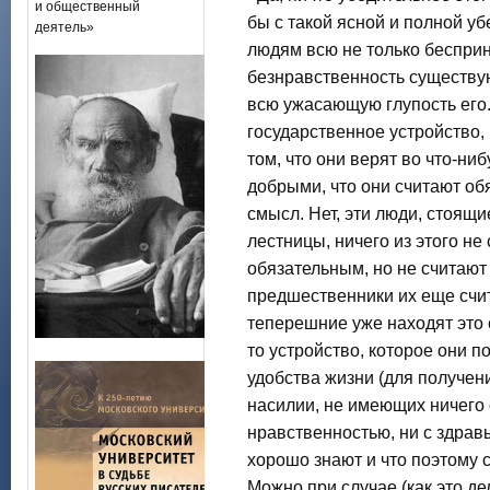
и общественный
бы с такой ясной и полной у
деятель»
людям всю не только бесприн
безнравственность существую
всю ужасающую глупость его
государственное устройство,
том, что они верят во что-ниб
добрыми, что они считают об
смысл. Нет, эти люди, стоящ
лестницы, ничего из этого не
обязательным, но не считают
предшественники их еще счи
теперешние уже находят это 
то устройство, которое они 
удобства жизни (для получен
насилии, не имеющих ничего о
нравственностью, ни с здрав
хорошо знают и что поэтому
Можно при случае (как это де