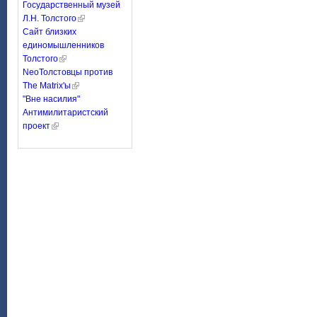
Государственный музей
Л.Н. Толстого
Сайт близких
единомышленников
Толстого
NeoТолстовцы против
The Matrix'ы
"Вне насилия"
Антимилитаристский
проект