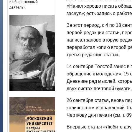
и общественный
«Начал хорошо писать обращ
деятель»
заснул»; есть запись о работе
За этот период, с 4 по 13 се
первой редакции статьи, пер
написал заново вторую реда
переработал копию второй ре
третья редакция статьи.
14 сентября Толстой занес в
обращение к молодежи». 15 с
Дневнике ряд мыслей, которы
двух листах почтовой бумаги,
26 сентября статья, вновь п
количеством исправлений Тол
Черткову для печати (см. т. 89
Впервые статья «Любите друг