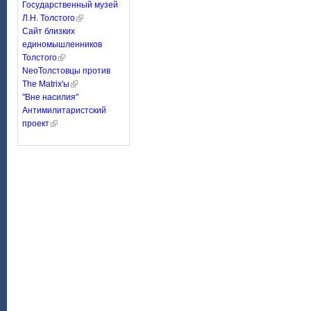
Государственный музей
Л.Н. Толстого
Сайт близких
единомышленников
Толстого
NeoТолстовцы против
The Matrix'ы
"Вне насилия"
Антимилитаристский
проект