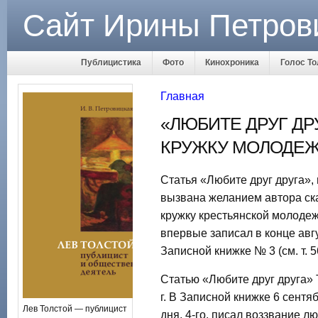
Сайт Ирины Петров
Публицистика
Фото
Кинохроника
Голос То
Главная
«ЛЮБИТЕ ДРУГ ДР
КРУЖКУ МОЛОДЕЖИ)
Статья «Любите друг друга», 
вызвана желанием автора ска
кружку крестьянской молодеж
впервые записал в конце авгу
Записной книжке № 3 (см. т. 5
Статью «Любите друг друга» 
г. В Записной книжке 6 сентяб
Лев Толстой — публицист
дня, 4-го, писал воззвание л