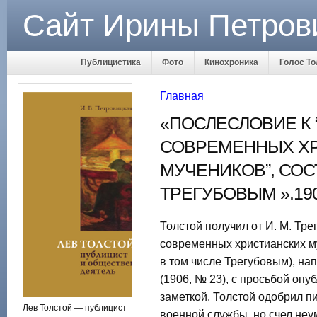
Сайт Ирины Петров
Публицистика
Фото
Кинохроника
Голос То
Главная
«ПОСЛЕСЛОВИЕ К 
СОВРЕМЕННЫХ Х
МУЧЕНИКОВ”, СОС
ТРЕГУБОВЫМ ».190
Толстой получил от И. М. Тр
современных христианских м
в том числе Трегубовым), на
(1906, № 23), с просьбой опу
заметкой. Толстой одобрил п
Лев Толстой — публицист
военной службы, но счел не