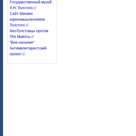
Государственный музей
Л.Н. Толстого
Сайт близких
единомышленников
Толстого
NeoТолстовцы против
The Matrix'ы
"Вне насилия"
Антимилитаристский
проект