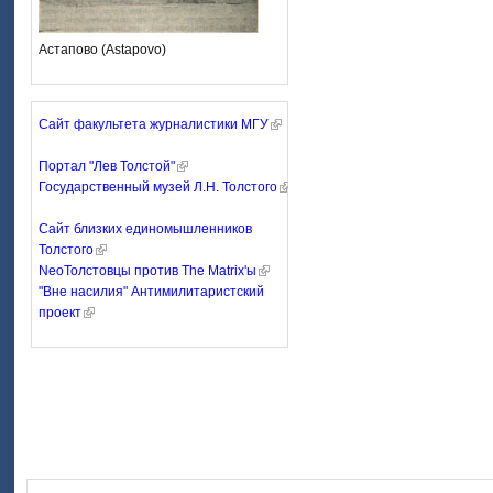
Астапово (Astapovo)
Сайт факультета журналистики МГУ
Портал "Лев Толстой"
Государственный музей Л.Н. Толстого
Сайт близких единомышленников
Толстого
NeoТолстовцы против The Matrix'ы
"Вне насилия" Антимилитаристский
проект