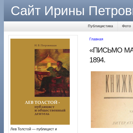
Сайт Ирины Петров
Публицистика
Фото
Главная
«ПИСЬМО МА
1894.
Лев Толстой — публицист и