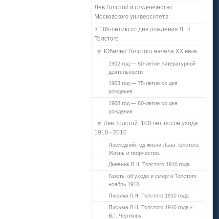
Лев Толстой и студенчество
Московского университета
К 185-летию со дня рождения Л. Н.
Толстого
Юбилеи Толстого начала ХХ века
1902 год — 50-летие литературной
деятельности
1903 год — 75-летие со дня
рождения
1908 год — 80-летие со дня
рождения
Лев Толстой: 100 лет после ухода
1910 - 2010
Последний год жизни Льва Толстого.
Жизнь и творчество.
Дневник Л.Н. Толстого 1910 года
Газеты об уходе и смерти Толстого
ноябрь 1910
Письма Л.Н. Толстого 1910 года
Письма Л.Н. Толстого 1910 года к
В.Г. Черткову