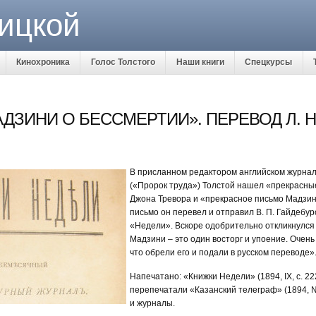
ицкой
Кинохроника
Голос Толстого
Наши книги
Спецкурсы
ДЗИНИ О БЕССМЕРТИИ». ПЕРЕВОД Л. Н
В присланном редактором английском журнал
(«Пророк труда») Толстой нашел «прекрасные
Джона Тревора и «прекрасное письмо Мадзин
письмо он перевел и отправил В. П. Гайдебур
«Недели». Вскоре одобрительно откликнулся 
Мадзини – это один восторг и упоение. Очен
что обрели его и подали в русском переводе»
Напечатано: «Книжки Недели» (1894, IX, с. 22
перепечатали «Казанский телеграф» (1894, №
и журналы.