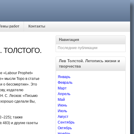
Темы работ
Контакты
Навигация
Последние публикации
. ТОЛСТОГО.
Лев Толстой. Летопись жизни и
творчества
е «Labour Prophet»
Январь
» мысли Торо в статье
Февраль
и о бессмертии». Это
Март
ову, издателю
Апрель
Н. С. Лесков: «Письмо
Май
ь хорошо сделали Вы,
Июнь
.
Июль
Август
2–225); также
Сентябрь
 483) и другие газеты
Октябрь
Ноябрь