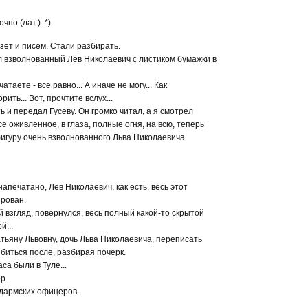
но (лат.). *)
зет и писем. Стали разбирать.
 взволнованный Лев Николаевич с листиком бумажки в
чатаете - все равно... А иначе не могу... Как
рить... Вот, прочтите вслух...
ь и передал Гусеву. Он громко читал, а я смотрел
се оживленное, в глаза, полные огня, на всю, теперь
фигуру очень взволнованного Льва Николаевича.
напечатано, Лев Николаевич, как есть, весь этот
рован.
 взгляд, повернулся, весь полный какой-то скрытой
й...
тьяну Львовну, дочь Льва Николаевича, переписать
биться после, разбирая почерк.
са были в Туле...
р.
дармских офицеров.