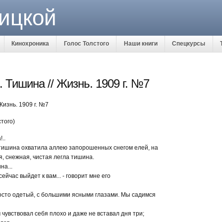
ицкой
Кинохроника
Голос Толстого
Наши книги
Спецкурсы
. Тишина // Жизнь. 1909 г. №7
Жизнь. 1909 г. №7
того)
..
тишина охватила аллею запорошенных снегом елей, на
я, снежная, чистая легла тишина.
на...
сейчас выйдет к вам... - говорит мне его
осто одетый, с большими ясными глазами. Мы садимся
 чувствовал себя плохо и даже не вставал дня три;