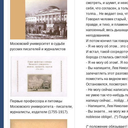
смотреть, и шумит, и неис
себя, что согласен, а тол
толпа... Не ведает она, чт
Говорил человек старый, 
правде, и тихо, и пламенн
напоенный, весь дышащий
негодованием.
И потом кончил так говор
Московский университет в судьбе
- Я не могу об этом... это 
русских писателей и журналистов
И встал, такой сосредото
борода стлалась светлой 
- Я не могу об этом!.. Я по
- Вы напишите, Лев Никол
запечатлеть этот разгово
поместить на видном мест
Остановился, посмотрел г
- Не могу сейчас написать
не умею так что-нибудь п
напишу сейчас... пойду...
Первые профессора и питомцы
- Напишите, Лев Николаев
Московского университета - писатели,
- Вы знаете... не могу же 
журналисты, издатели (1755-1917).
noblesse oblige!.. (*) Под
(* положение обязывает! (