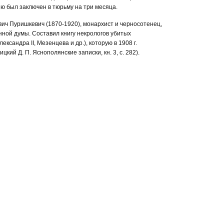
ию был заключен в тюрьму на три месяца.
ч Пуришкевич (1870-1920), монархист и черносотенец,
енной думы. Составил книгу некрологов убитых
ксандра II, Мезенцева и др.), которую в 1908 г.
ицкий Д. П. Яснополянские записки, кн. 3, с. 282).