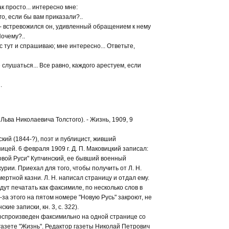
ак просто... интересно мне:
о, если бы вам приказали?..
 - встревожился он, удивленный обращением к нему
Почему?..
с тут и спрашиваю; мне интересно... Ответьте,
 слушаться... Все равно, каждого арестуем, если
.
 Льва Николаевича Толстого). - Жизнь, 1909, 9
кий (1844-?), поэт и публицист, живший
цей. 6 февраля 1909 г. Д. П. Маковицкий записал:
овой Руси" Купчинский, ее бывший военный
рии. Приехал для того, чтобы получить от Л. Н.
мертной казни. Л. Н. написал страницу и отдал ему.
удут печатать как факсимиле, по несколько слов в
-за этого на пятом номере "Новую Русь" закроют, не
кие записки, кн. 3, с. 322).
оспроизведен факсимильно на одной странице со
 газете "Жизнь". Редактор газеты Николай Петрович