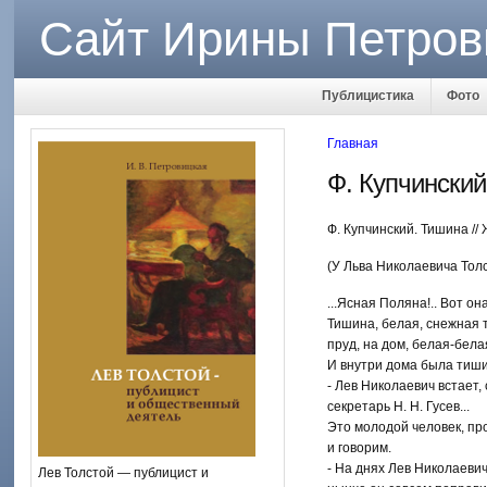
Сайт Ирины Петров
Публицистика
Фото
Главная
Ф. Купчинский
Ф. Купчинский. Тишина // 
(У Льва Николаевича Толс
...Ясная Поляна!.. Вот она!
Тишина, белая, снежная 
пруд, на дом, белая-бела
И внутри дома была тиши
- Лев Николаевич встает, 
секретарь Н. Н. Гусев...
Это молодой человек, пр
и говорим.
- На днях Лев Николаевич
Лев Толстой — публицист и