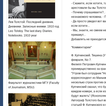
- Скажите, если хотите, т
арестовали бы вы Толстог
- Почему спрашиваете?..
незнакомого человека. - 
- Да просто увидел вот ва
Лев Толстой. Последний дневник.
если хотите...
Дневники. Записные книжки. 1910 год
- Мы, знаете, не смеем не
Leo Tolstoy. The last diary. Diaries.
прикажут...
Notebooks. 1910 year
Добавлять не приходится
"Комментарии"
Ф. Купчинский. Тишина (У
февраля, No 7.
Филипп Петрович Купчинс
преимущественно за грани
"Утром был сотрудник "Н
корреспондент из Маньчжу
несколько строк против с
Факультет журналистики МГУ (Faculty
Купчинский сказал, что б
of Journalism, MSU)
каждом номере, а если из
будут жалеть" (Яснополянс
Автограф Толстого был в
статьей Ф. Купчинского в