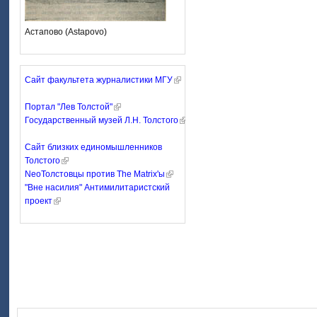
Астапово (Astapovo)
Сайт факультета журналистики МГУ
Портал "Лев Толстой"
Государственный музей Л.Н. Толстого
Сайт близких единомышленников
Толстого
NeoТолстовцы против The Matrix'ы
"Вне насилия" Антимилитаристский
проект