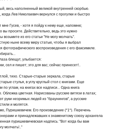
ый, весь наполненный великой внутренней скорбью.
 когда Лев Николаевич вернулся с прогулки и быстро
т мне Гусев, - хотя я пойду к нему еще, напомню;
то вы просите. Действительно, ведь это нужно
Вы возьмите из его статьи "Не могу молчать".
естную ныне всему миру статью, чтобы я выбрал
для фотографического воспроизведения с его факсимиле.
бирать...
лаза блещут, улыбается:
и, сел и пишет; это для вас; сейчас принесет!..
етлой, тихо. Старые-старые зеркала, старые
старые стулья, в углу круглый стол с книгами. Еще
и по углам, на книгах все надписи... Одна книга
. Обложка цветная. Нарисованы русские витязи в латах;
ют руки незримых людей из "браунингов", а русские
естили и молятся.
мо, Пуришкевичем. Его произведение (*1*). Перечень
онерами и принадлежавших к знаменитому союзу архангела
енная пуришкевичевская надпись: "Вот когда бы вам
гу молчать!.."