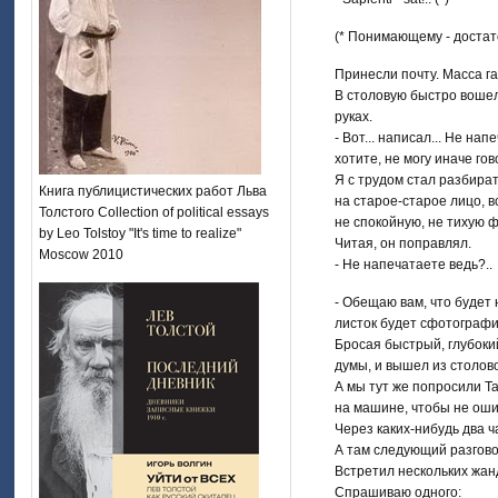
(* Понимающему - достаточ
Принесли почту. Масса га
В столовую быстро вошел
руках.
- Вот... написал... Не напе
хотите, не могу иначе гово
Я с трудом стал разбират
Книга публицистических работ Льва
на старое-старое лицо, в
Толстого Collection of political essays
не спокойную, не тихую 
by Leo Tolstoy "It's time to realize"
Читая, он поправлял.
Moscow 2010
- Не напечатаете ведь?..
- Обещаю вам, что будет 
листок будет сфотографи
Бросая быстрый, глубокий
думы, и вышел из столово
А мы тут же попросили Та
на машине, чтобы не оши
Через каких-нибудь два ча
А там следующий разгово
Встретил нескольких жан
Спрашиваю одного: