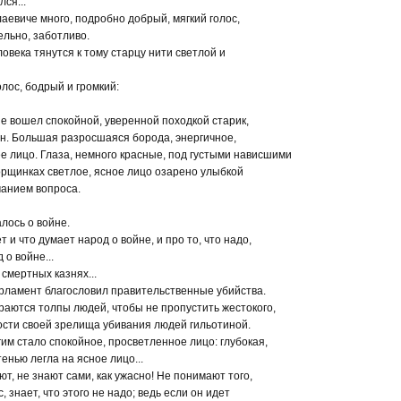
ся...
аевиче много, подробно добрый, мягкий голос,
ельно, заботливо.
ловека тянутся к тому старцу нити светлой и
лос, бодрый и громкий:
не вошел спокойной, уверенной походкой старик,
ен. Большая разросшаяся борода, энергичное,
 лицо. Глаза, немного красные, под густыми нависшими
орщинках светлое, ясное лицо озарено улыбкой
манием вопроса.
алось о войне.
т и что думает народ о войне, и про то, что надо,
 о войне...
 смертных казнях...
арламент благословил правительственные убийства.
ираются толпы людей, чтобы не пропустить жестокого,
ости своей зрелища убивания людей гильотиной.
гим стало спокойное, просветленное лицо: глубокая,
енью легла на ясное лицо...
ют, не знают сами, как ужасно! Не понимают того,
, знает, что этого не надо; ведь если он идет