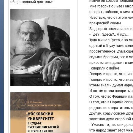
нынче он совсем поправил
общественный деятель»
Мне говорит о Льве Никол
говорит любовно, внимат
Чувствую, что от этого че
прекрасной любви.
За дверью послышался го
- Где?.. Здесь?.. Я иду...
Туда вышел Гусев, а ко м
одетый в блузу ниже кол
просветленное, думающее
седыми бровями, все в м
приветствия, дышит вни
Говорили о войне.
Говорили про то, что пис
Говорили про то, что знае
чтобы знал и думал народ
И потом стали говорить о
О том, что во Франции п
О том, что в Париже соб
редкого по отвратительн
Другим, сразу совсем дру
заветная дума скорбной т
- Ужасно то, что они дела
что народ знает этот ужас