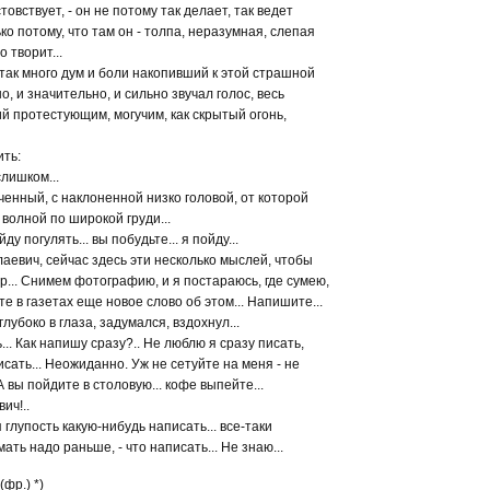
товствует, - он не потому так делает, так ведет
ько потому, что там он - толпа, неразумная, слепая
о творит...
так много дум и боли накопивший к этой страшной
о, и значительно, и сильно звучал голос, весь
 протестующим, могучим, как скрытый огонь,
ить:
слишком...
ченный, с наклоненной низко головой, от которой
волной по широкой груди...
йду погулять... вы побудьте... я пойду...
аевич, сейчас здесь эти несколько мыслей, чтобы
р... Снимем фотографию, и я постараюсь, где сумею,
е в газетах еще новое слово об этом... Напишите...
лубоко в глаза, задумался, вздохнул...
... Как напишу сразу?.. Не люблю я сразу писать,
исать... Неожиданно. Уж не сетуйте на меня - не
 А вы пойдите в столовую... кофе выпейте...
ич!..
я глупость какую-нибудь написать... все-таки
умать надо раньше, - что написать... Не знаю...
фр.) *)