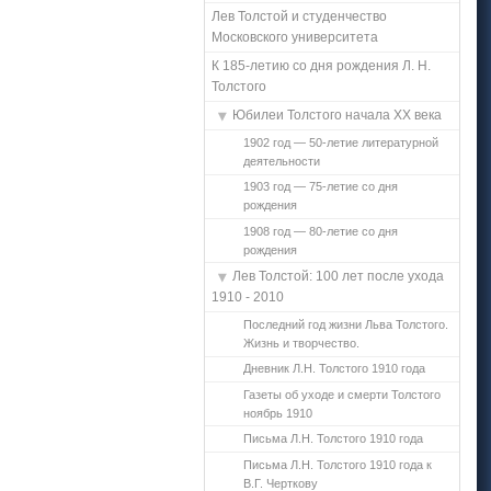
Лев Толстой и студенчество
Московского университета
К 185-летию со дня рождения Л. Н.
Толстого
Юбилеи Толстого начала ХХ века
1902 год — 50-летие литературной
деятельности
1903 год — 75-летие со дня
рождения
1908 год — 80-летие со дня
рождения
Лев Толстой: 100 лет после ухода
1910 - 2010
Последний год жизни Льва Толстого.
Жизнь и творчество.
Дневник Л.Н. Толстого 1910 года
Газеты об уходе и смерти Толстого
ноябрь 1910
Письма Л.Н. Толстого 1910 года
Письма Л.Н. Толстого 1910 года к
В.Г. Черткову