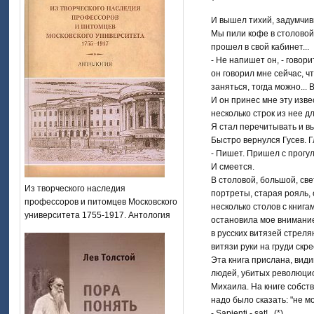
И вышел тихий, задумчив
Мы пили кофе в столовой,
прошел в свой кабинет...
- Не напишет он, - говори
он говорил мне сейчас, ч
заняться, тогда можно... 
И он принес мне эту изв
несколько строк из нее 
Я стал перечитывать и вы
Быстро вернулся Гусев. Г
- Пишет. Пришел с прогулк
И смеется.
В столовой, большой, св
Из творческого наследия
портреты, старая рояль, 
профессоров и питомцев Московского
несколько столов с книгам
университета 1755-1917. Антология
остановила мое внимание
в русских витязей стреля
витязи руки на груди скр
Эта книга прислана, види
людей, убитых революци
Михаила. На книге собств
надо было сказать: "не мо
- Sapienti - sat!.. (*)