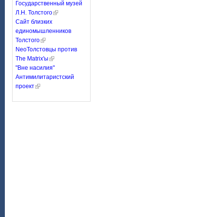
Государственный музей
Л.Н. Толстого
Сайт близких
единомышленников
Толстого
NeoТолстовцы против
The Matrix'ы
"Вне насилия"
Антимилитаристский
проект