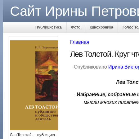
Сайт Ирины Петров
Публицистика
Фото
Кинохроника
Голос То
Главная
Лев Толстой. Круг ч
Опубликовано
Ирина Викто
Лев Толс
Избранные, собранные 
мысли многих писателе
Лев Толстой — публицист