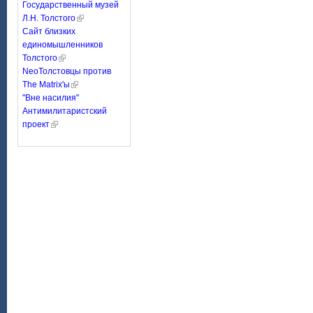
Государственный музей
Л.Н. Толстого
Сайт близких
единомышленников
Толстого
NeoТолстовцы против
The Matrix'ы
"Вне насилия"
Антимилитаристский
проект