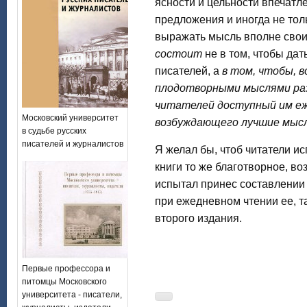
ясности и цельности впечатл
предложения и иногда не тол
выражать мысль вполне свои
состоит
не в том, чтобы да
писателей, а
в том, чтобы, в
плодотворными мыслями раз
читателей доступный им еж
Московский университет
возбуждающего лучшие мысл
в судьбе русских
писателей и журналистов
Я желал бы, чтоб читатели и
книги то же благотворное, в
испытал принес составлении
при ежедневном чтении ее, т
второго издания.
Первые профессора и
питомцы Московского
университета - писатели,